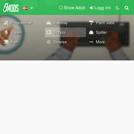
Show Adult
Logg inn
Programmer
Kjøretøy
Paint Jobs
Våpen
Scripts
Spiller
Kart
Diverse
More