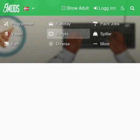
Show Adult
Logg inn
Programmer
Kjøretøy
Paint Jobs
Våpen
Scripts
Spiller
Kart
Diverse
More