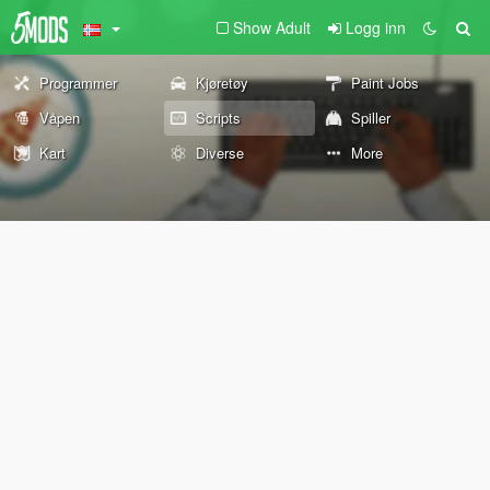
Show Adult
Logg inn
Programmer
Kjøretøy
Paint Jobs
Våpen
Scripts
Spiller
Kart
Diverse
More