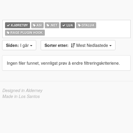
KJØRETØY
ASI
.NET
LUA
GTALUA
RAGE PLUGIN HOOK
Siden:
I går
Sorter etter:
Mest Nedlastede
Ingen filer funnet, vennligst prøv å endre filtreringskriteriene.
Designed in Alderney
Made in Los Santos