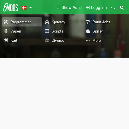
Show Adult
Logg inn
Programmer
Kjøretøy
Paint Jobs
Våpen
Scripts
Spiller
Kart
Diverse
More