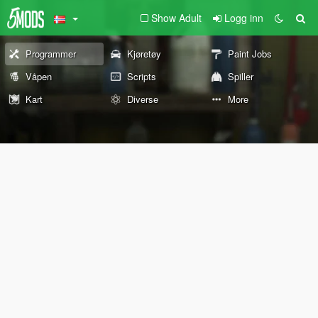
Show Adult
Logg inn
Programmer
Kjøretøy
Paint Jobs
Våpen
Scripts
Spiller
Kart
Diverse
More