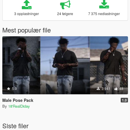
3 opplastninger
24 følgere
7 375 nedlastninger
Mest populær file
5.0
3 941
48
Male Pose Pack
1.0
By
18'RealDiday
Siste filer