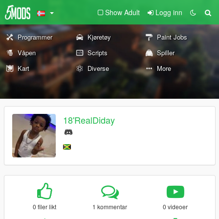
Show Adult
Logg inn
Programmer
Kjøretøy
Paint Jobs
Våpen
Scripts
Spiller
Kart
Diverse
More
18'RealDiday
0 filer likt
1 kommentar
0 videoer