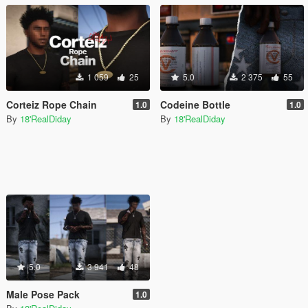
1 059
25
5.0
2 375
55
Corteiz Rope Chain
Codeine Bottle
1.0
1.0
By
18'RealDiday
By
18'RealDiday
5.0
3 941
48
Male Pose Pack
1.0