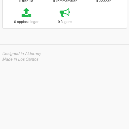
0 filer likt
0 kommentarer
0 videoer
0 opplastninger
0 følgere
Designed in Alderney
Made in Los Santos