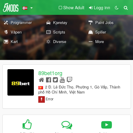
Show Adult
Logg inn
Programmer
Kjøretøy
Paint Jobs
Våpen
Scripts
Spiller
Kart
Diverse
More
89bet1org
2 Đ. Lê Đức Thọ, Phường 1, Gò Vấp, Thành
phố Hồ Chí Minh, Việt Nam