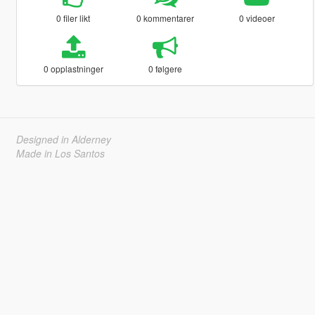
0 filer likt
0 kommentarer
0 videoer
0 opplastninger
0 følgere
Designed in Alderney
Made in Los Santos