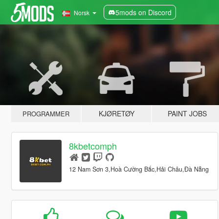
5mods on Discord
Norsk
KJØRETØY
PAINT JOBS
PROGRAMMER
8kbetcomph
12 Nam Sơn 3,Hoà Cường Bắc,Hải Châu,Đà Nẵng