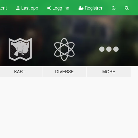
tent
Last opp
Logg inn
Registrer
KART
DIVERSE
MORE