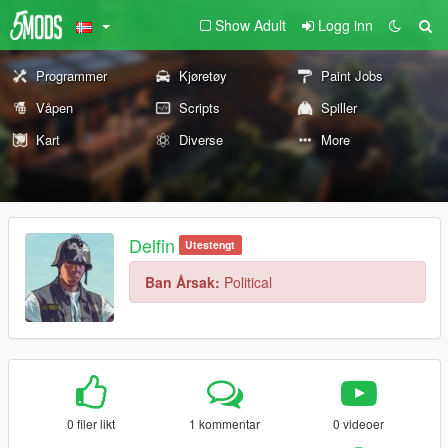
Show Adult
Logg inn
Programmer
Kjøretøy
Paint Jobs
Våpen
Scripts
Spiller
Kart
Diverse
More
Delfin
Utestengt
Ban Årsak:
Political
0 filer likt
1 kommentar
0 videoer