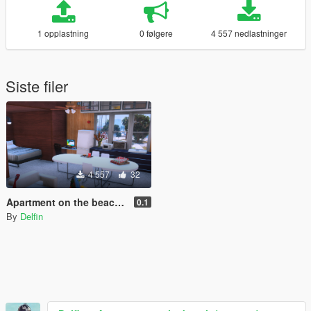
1 opplastning
0 følgere
4 557 nedlastninger
Siste filer
4 557
32
Apartment on the beach (menyoo)
0.1
By
Delfin