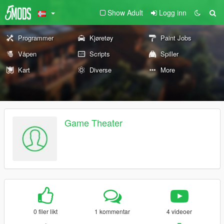
Show Adult
Logg inn
Programmer
Kjøretøy
Paint Jobs
Våpen
Scripts
Spiller
Kart
Diverse
More
Game Theater
0 filer likt
1 kommentar
4 videoer