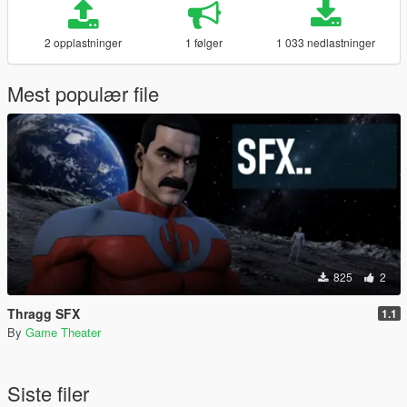
2 opplastninger
1 følger
1 033 nedlastninger
Mest populær file
825
2
Thragg SFX
1.1
By
Game Theater
Siste filer