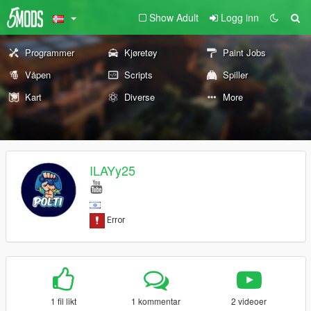
Show Adult
Logg inn
Programmer
Kjøretøy
Paint Jobs
Våpen
Scripts
Spiller
Kart
Diverse
More
ILAYy25
1 fil likt
1 kommentar
2 videoer