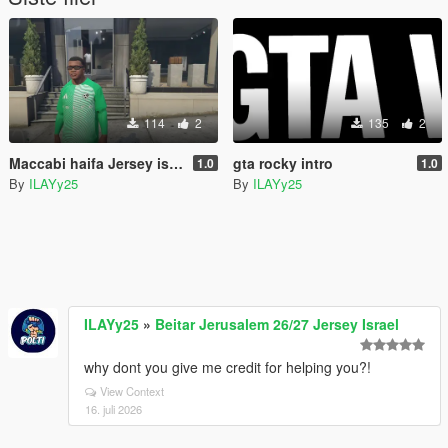
114
2
135
2
Maccabi haifa Jersey israel
gta rocky intro
1.0
1.0
By
ILAYy25
By
ILAYy25
ILAYy25
»
Beitar Jerusalem 26/27 Jersey Israel
why dont you give me credit for helping you?!
View Context
16. juli 2026