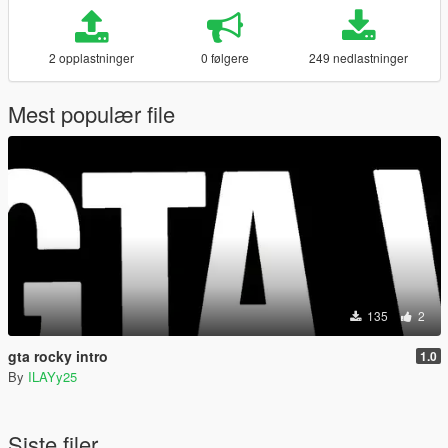
2 opplastninger
0 følgere
249 nedlastninger
Mest populær file
135
2
gta rocky intro
1.0
By
ILAYy25
Siste filer