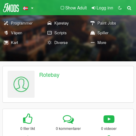
Show Adult
Logg inn
Programmer
Kjøretøy
Paint Jobs
Våpen
Scripts
Spiller
Kart
Diverse
More
Rotebay
0 filer likt
0 kommentarer
0 videoer