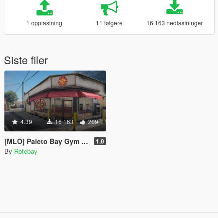
1 opplastning
11 følgere
16 163 nedlastninger
Siste filer
4.39
16 163
209
[MLO] Paleto Bay Gym [Add-On SP / FiveM]
1.0
By
Rotebay