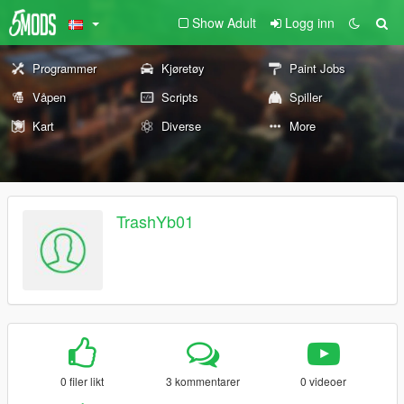
Show Adult
Logg inn
Programmer
Kjøretøy
Paint Jobs
Våpen
Scripts
Spiller
Kart
Diverse
More
TrashYb01
0 filer likt
3 kommentarer
0 videoer