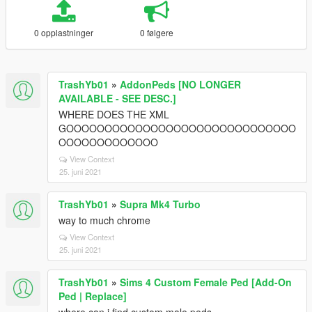
0 opplastninger
0 følgere
TrashYb01
»
AddonPeds [NO LONGER
AVAILABLE - SEE DESC.]
WHERE DOES THE XML
GOOOOOOOOOOOOOOOOOOOOOOOOOOOOOO
OOOOOOOOOOOOO
View Context
25. juni 2021
TrashYb01
»
Supra Mk4 Turbo
way to much chrome
View Context
25. juni 2021
TrashYb01
»
Sims 4 Custom Female Ped [Add-On
Ped | Replace]