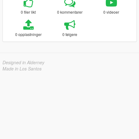
0 filer likt
0 kommentarer
0 videoer
0 opplastninger
0 følgere
Designed in Alderney
Made in Los Santos