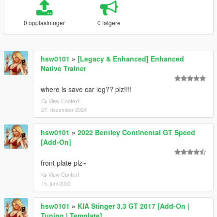
0 opplastninger
0 følgere
hsw0101
»
[Legacy & Enhanced] Enhanced
Native Trainer
where is save car log?? plz!!!!
View Context
27. desember 2024
hsw0101
»
2022 Bentley Continental GT Speed
[Add-On]
front plate plz~
View Context
15. juni 2022
hsw0101
»
KIA Stinger 3.3 GT 2017 [Add-On |
Tuning | Template]