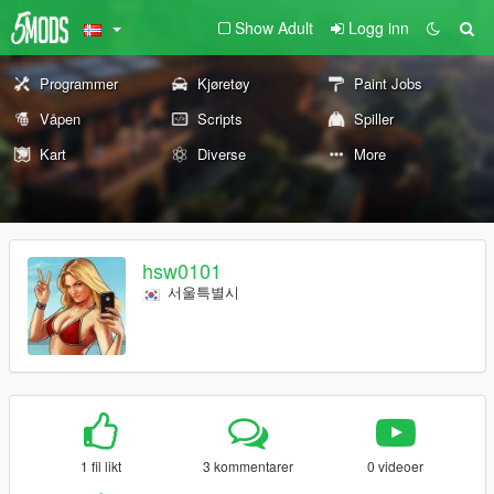
Show Adult
Logg inn
Programmer
Kjøretøy
Paint Jobs
Våpen
Scripts
Spiller
Kart
Diverse
More
hsw0101
서울특별시
1 fil likt
3 kommentarer
0 videoer