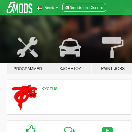
5mods on Discord
Norsk
KJØRETØY
PAINT JOBS
PROGRAMMER
kxczus