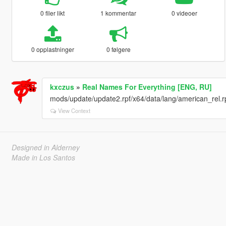
0 filer likt
1 kommentar
0 videoer
0 opplastninger
0 følgere
kxczus
»
Real Names For Everything [ENG, RU]
mods/update/update2.rpf/x64/data/lang/american_rel.rpf 
View Context
Designed in Alderney
Made in Los Santos