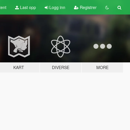
tent
Last opp
Logg inn
Registrer
KART
DIVERSE
MORE