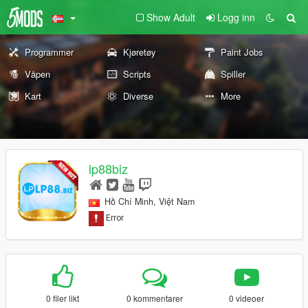
Show Adult
Logg inn
Programmer
Kjøretøy
Paint Jobs
Våpen
Scripts
Spiller
Kart
Diverse
More
lp88biz
Hồ Chí Minh, Việt Nam
0 filer likt
0 kommentarer
0 videoer