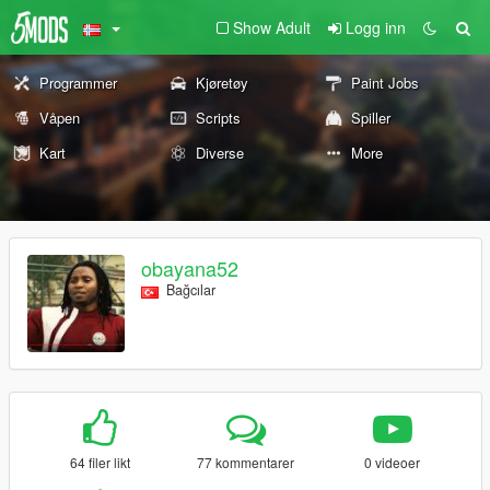
Show Adult
Logg inn
Programmer
Kjøretøy
Paint Jobs
Våpen
Scripts
Spiller
Kart
Diverse
More
obayana52
Bağcılar
64 filer likt
77 kommentarer
0 videoer