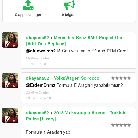
0 opplastninger
0 følgere
obayana52
»
Mercedes-Benz AMG Project One
[Add-On / Replace]
@chinweiren213
Can you make F2 and DTM Cars?
View Context
1. mars 2018
obayana52
»
VolksWagen Scirocco
@ErdemDnmz
Formula E Araçları yapabilirmisin?
View Context
13. februar 2018
obayana52
»
2018 Volkswagen Arteon - Turkish
Police [Livery]
Formula 1 Araçları yap