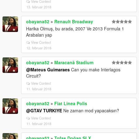
View Context
13. februar 2018
obayana52
»
Renault Broadway
Harika Olmuş, bu arada, 2007 Ve 2013 Formula 1
Arabaları yap
View Context
12. februar 2018
obayana52
»
Maracanã Stadium
@Mateus Guimaraes
Can you make Interlagos
Circuit?
View Context
11. februar 2018
obayana52
»
Fiat Linea Polis
@GTAV TURKIYE
Ne zaman mod yapacaksın?
View Context
11. februar 2018
obayana52
»
Tofaş Doğan SLX