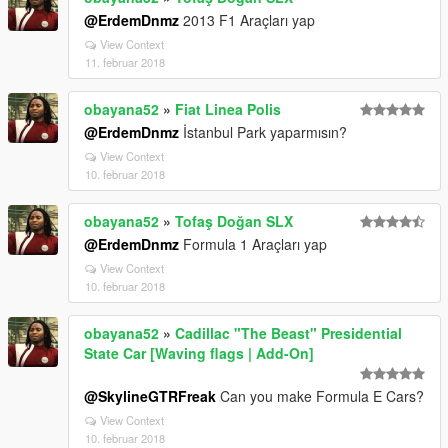
@ErdemDnmz
2013 F1 Araçları yap
View Context
11. februar 2018
obayana52
»
Fiat Linea Polis
@ErdemDnmz
İstanbul Park yaparmısın?
View Context
10. februar 2018
obayana52
»
Tofaş Doğan SLX
@ErdemDnmz
Formula 1 Araçları yap
View Context
10. februar 2018
obayana52
»
Cadillac "The Beast" Presidential
State Car [Waving flags | Add-On]
@SkylineGTRFreak
Can you make Formula E Cars?
View Context
10. februar 2018