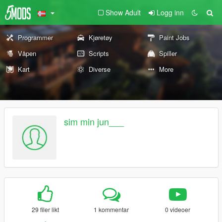
Show Adult
Logg inn
Programmer
Kjøretøy
Paint Jobs
Våpen
Scripts
Spiller
Kart
Diverse
More
sim min jun___
29 filer likt
1 kommentar
0 videoer