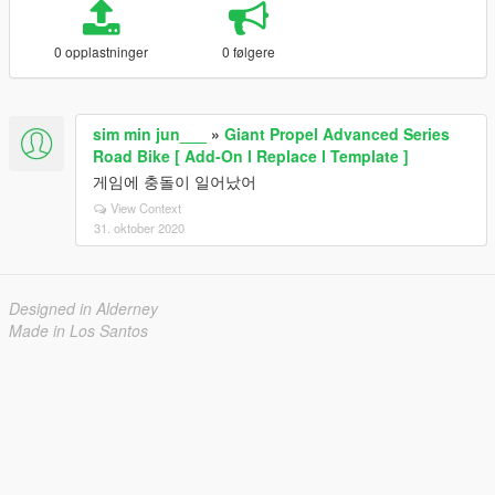
0 opplastninger
0 følgere
sim min jun___
»
Giant Propel Advanced Series
Road Bike [ Add-On l Replace l Template ]
게임에 충돌이 일어났어
View Context
31. oktober 2020
Designed in Alderney
Made in Los Santos