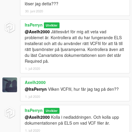
löser jag detta???
30. juni 2020
ItsPerryn
Utvikler
@Axelh2000
Jättesvårt för mig att veta vad
problemet är. Kontrollera att du har fungerande ELS
installerat och att du använder rätt VCFfil för att få till
rätt ljusmönster på ljusramperna. Kontrollera även att
du läst Carvariations dokumentationen som det står
Required på.
1. juli 2020
Axelh2000
@ItsPerryn
Vilken VCFfil, hur får jag tag på den??
1. juli 2020
ItsPerryn
Utvikler
@Axelh2000
Kolla i nedladdningen. Och kolla upp
dokumentationen på ELS om vad VCF filer är.
1. juli 2020