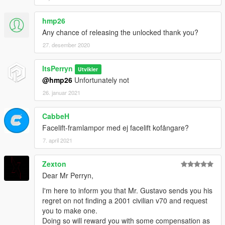
hmp26
Any chance of releasing the unlocked thank you?
27. desember 2020
ItsPerryn
Utvikler
@hmp26
Unfortunately not
26. januar 2021
CabbeH
Facelift-framlampor med ej facelift kofångare?
7. april 2021
Zexton
Dear Mr Perryn,
I'm here to inform you that Mr. Gustavo sends you his
regret on not finding a 2001 civilian v70 and request
you to make one.
Doing so will reward you with some compensation as