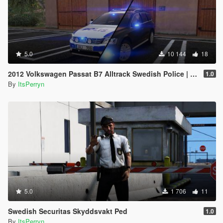
5.0
10 144
18
2012 Volkswagen Passat B7 Alltrack Swedish Police | ELS
1.0
By
ItsPerryn
5.0
1 706
11
Swedish Securitas Skyddsvakt Ped
1.0
By
ItsPerryn