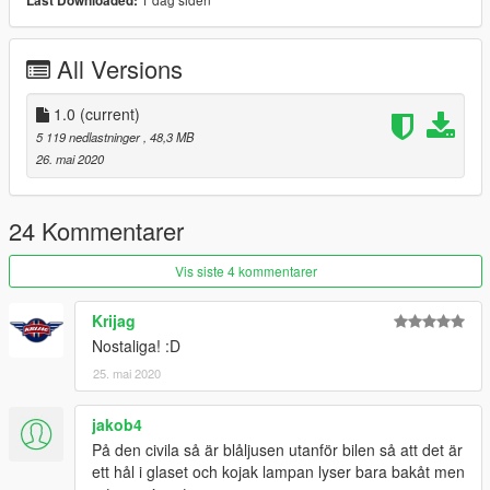
Last Downloaded:
A big thank you to:
Krijag
Kyute
All Versions
Please don't misuse the mod or try to steal it, that would just
result in me not releasing any other vehicles.
1.0
(current)
5 119 nedlastninger
, 48,3 MB
Hope you Enjoy!
26. mai 2020
24 Kommentarer
Vis siste 4 kommentarer
Krijag
Nostaliga! :D
25. mai 2020
jakob4
På den civila så är blåljusen utanför bilen så att det är
ett hål i glaset och kojak lampan lyser bara bakåt men