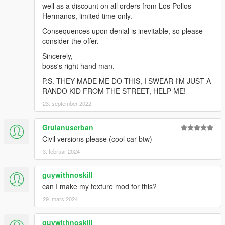
well as a discount on all orders from Los Pollos
Hermanos, limited time only.
Consequences upon denial is inevitable, so please
consider the offer.
Sincerely,
boss's right hand man.
P.S. THEY MADE ME DO THIS, I SWEAR I'M JUST A
RANDO KID FROM THE STREET, HELP ME!
23. september 2022
Gruianuserban
Civil versions please (cool car btw)
3. februar 2024
guywithnoskill
can I make my texture mod for this?
29. mars 2024
guywithnoskill