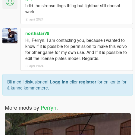
i did the sirensettings thing but lightbar still doesnt
work
2. april 2024
northstarV8
Hi, Perryn. I am contacting you, because i wanted to
know if it is possible for permission to make this volvo
for other game for my own use. And If it is possible to
edit the license plates model. Regards.
3. april 2024
Bli med i diskusjonen!
Logg inn
eller
registrer
for en konto for
å kunne kommentere.
More mods by
Perryn
: