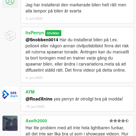
Jag har installerat den markerade bilen helt rätt men
alla lampor på bilen är svarta
5. juni 2020
ItsPerryn
Utvikler
@Snobben0014
Har du installerat bilen på t.ex.
police4 eller någon annan civilpolisbilslot finns det risk
att rutorna spawnar tonade. Antingen kan du manuellt
ta bort toningen med en trainer varje gång du
spawnar bilen, eller ändra i carvariations.meta så att
diffusetint ställd rätt. Det finns videor på detta online.
6. juni 2020
AYM
@RoadXnine
yes perryn är otroligt bra på modda!
19. juni 2020
Axelh2000
Har lite problem med att inte hela lightbaren funkar,
att det inte ser lika bra ut som i showcase videon. Hur