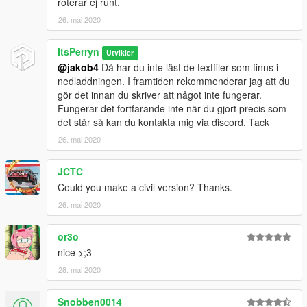
roterar ej runt.
26. mai 2020
ItsPerryn
Utvikler
@jakob4
Då har du inte läst de textfiler som finns i
nedladdningen. I framtiden rekommenderar jag att du
gör det innan du skriver att något inte fungerar.
Fungerar det fortfarande inte när du gjort precis som
det står så kan du kontakta mig via discord. Tack
26. mai 2020
JCTC
Could you make a civil version? Thanks.
26. mai 2020
or3o
nice >;3
28. mai 2020
Snobben0014