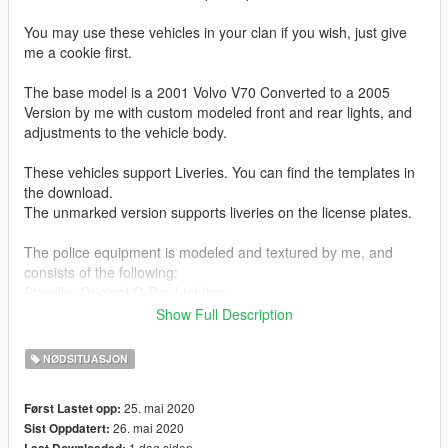
You may use these vehicles in your clan if you wish, just give
me a cookie first.
The base model is a 2001 Volvo V70 Converted to a 2005
Version by me with custom modeled front and rear lights, and
adjustments to the vehicle body.
These vehicles support Liveries. You can find the templates in
the download.
The unmarked version supports liveries on the license plates.
The police equipment is modeled and textured by me, and
consists of the following:
Standby Original O-Bar Lightbar
Standby BL76 Bumper Leds
Show Full Description
Standby BL60 Front Window Stop Light
Swedish Police wide angle mirror on the passenger side
NØDSITUASJON
Grill extra lights
25. mai 2020
Først Lastet opp:
Interior has been modified from Forza motorsports.
26. mai 2020
Sist Oppdatert:
1 dag siden