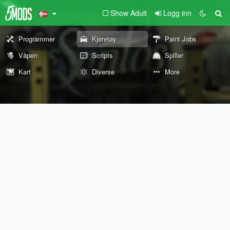
Show Adult
Logg inn
Programmer
Kjøretøy
Paint Jobs
Våpen
Scripts
Spiller
Kart
Diverse
More