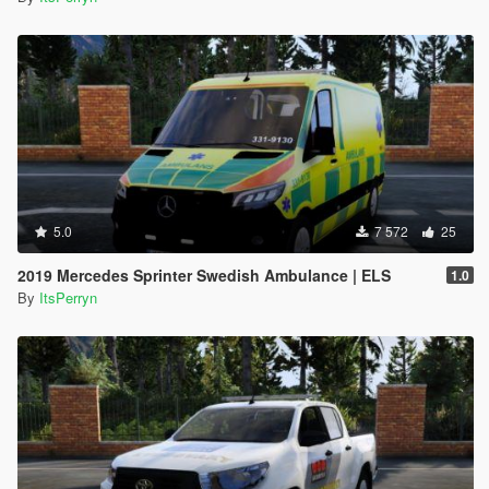
5.0
7 572
25
2019 Mercedes Sprinter Swedish Ambulance | ELS
1.0
By
ItsPerryn