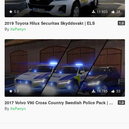
5.0
11 933
38
2019 Toyota Hilux Securitas Skyddsvakt | ELS
1.0
By
ItsPerryn
5.0
19 785
33
2017 Volvo V90 Cross Country Swedish Police Pack | ELS
1.0
By
ItsPerryn