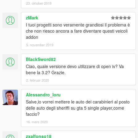
23. oktober 2019
zMark
I tuoi progetti sono veramente grandiosi il problema è
che non riesco ancora a fare diventare questi veicoli
addon
5. november 2019
BlackSword82
Ciao, quale versione devo utilizzare di open iv? Va
bene la 3.2? Grazie.
2. februar 2020
Alessandro_loru
Salve,io vorrei mettere le auto dei carabinieri al posto
delle auto degli sheriffi su gta 5 single player,come
faccio?
16. mars 2020
zxalfonso18