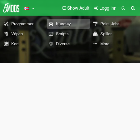
Show Adult
Logg inn
Programmer
Kjøretøy
Paint Jobs
Våpen
Scripts
Spiller
Kart
Diverse
More