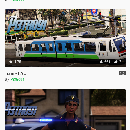
4.75
661
7
Tram - FAL
1.0
By
Pi3tr091