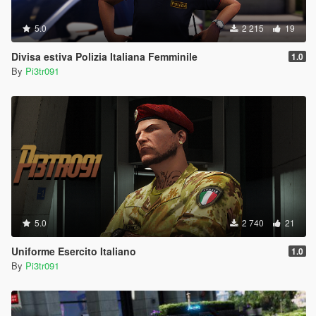
5.0
2 215
19
Divisa estiva Polizia Italiana Femminile
1.0
By
Pi3tr091
5.0
2 740
21
Uniforme Esercito Italiano
1.0
By
Pi3tr091