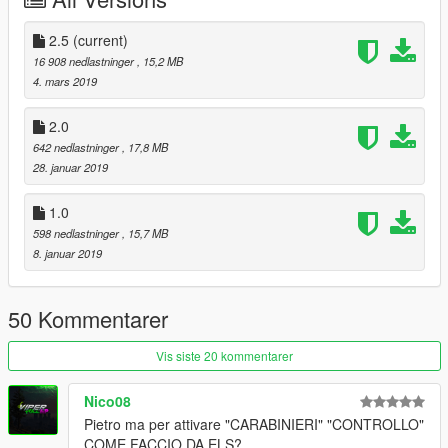
Aggiunto led sul retro del veicolo (si attiva aprendo il
bagagliaio)
Cambiati i cerchioni
2.5
(current)
Sostituito qualche materiale
16 908 nedlastninger
, 15,2 MB
4. mars 2019
Tutti i modelli da me caricati possono essere usati SOLO nel
single player. Per l'utilizzo online (FiveM o altro) dovete
2.0
chiedere a me.
642 nedlastninger
, 17,8 MB
28. januar 2019
1.0
598 nedlastninger
, 15,7 MB
8. januar 2019
50 Kommentarer
Vis siste 20 kommentarer
Nico08
Pietro ma per attivare "CARABINIERI" "CONTROLLO"
COME FACCIO DA ELS?