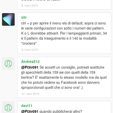
8. mars 2019
x0r
ctrl + p per aprire il menu els di default, sopra ci sono
le varie configurazioni con sotto i numeri dei pattern.
K o L dovrebbe attivarli. Per i lampeggianti primari, 34
è il pattern da inseguimento e il 140 la modalità
"crociera"
8. mars 2019
Andrea512
@Pi3tr091
Se accetti un consiglio, potresti sostituire
gli specchietti della 159 sw con quelli della 159
berlina? E' esattamente lo stesso modello ma da quel
che ho potuto vedere su Facebook sono davvero
sproporzionati quelli che ci sono ora! ;)
10. mars 2019
davi11
@Pi3tr091
quando pubblicherai altro?