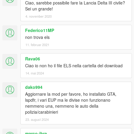
Ciao, sarebbe possibile fare la Lancia Delta III civile?
Sei un grande!
4. november 2020
Federico11MP
non trova els
11. februar 2021
Rava06
Ciao io non ho il file ELS nella cartella del download
14. mai 2024
dako994
Aggiornare la mod per favore, ho installato GTA,
lspdfr, i vari EUP ma le divise non funzionano
nemmeno una, nemmeno le auto della
polizia/carabinieri
23. august 2024
marco-ibra