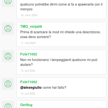
qualcuno potrebbe dirmi come si fa a spawnarla con il
menyoo
18. mars 2020
TMG_ninja08
Prima di scaricare la mod mi chiede una descrizione,
cosa devo scrivere?
11. mai 2020
Fole71002
Non mi funzionano i lampeggianti qualcuno mi può
aiutare?
12. juni 2020
Fole71002
@alexegiulio
come hai fatto?
12. juni 2020
GerSog