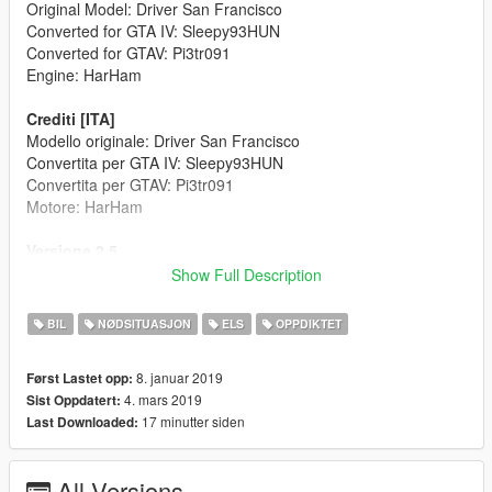
Original Model: Driver San Francisco
Converted for GTA IV: Sleepy93HUN
Converted for GTAV: Pi3tr091
Engine: HarHam
Crediti [ITA]
Modello originale: Driver San Francisco
Convertita per GTA IV: Sleepy93HUN
Convertita per GTAV: Pi3tr091
Motore: HarHam
Versione 2.5
Cambiati i cerchioni
Show Full Description
Ridimensionate le ruote e i cerchioni
Cambiato colore e ridimensionate le pinze dei freni
BIL
NØDSITUASJON
ELS
OPPDIKTET
Corretto i riflessi sugli specchietti
Cambiato il materiale della griglia frontale
8. januar 2019
Først Lastet opp:
Sistemati dei bug quando la macchina veniva danneggiata
4. mars 2019
Sist Oppdatert:
17 minutter siden
Last Downloaded:
Versione 2.0
Cambiati i lampeggianti
Cambiato il faro rotante
All Versions