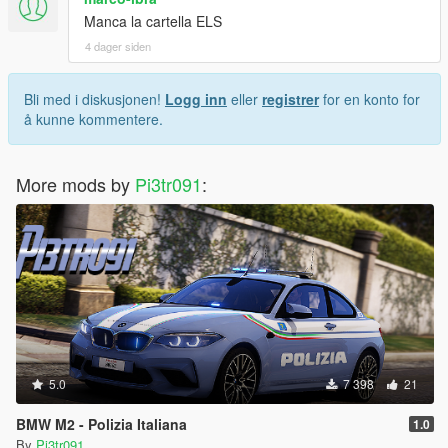
Manca la cartella ELS
4 dager siden
Bli med i diskusjonen!
Logg inn
eller
registrer
for en konto for
å kunne kommentere.
More mods by
Pi3tr091
:
5.0
7 398
21
BMW M2 - Polizia Italiana
1.0
By
Pi3tr091