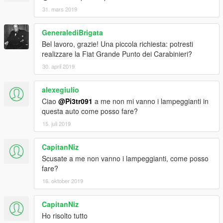
31. mars 2019
GeneralediBrigata
Bel lavoro, grazie! Una piccola richiesta: potresti
realizzare la Fiat Grande Punto dei Carabinieri?
30. april 2019
alexegiulio
Ciao
@Pi3tr091
a me non mi vanno i lampeggianti in
questa auto come posso fare?
15. juli 2019
CapitanNiz
Scusate a me non vanno i lampeggianti, come posso
fare?
16. oktober 2019
CapitanNiz
Ho risolto tutto