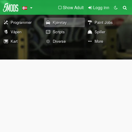
Show Adult
Logg inn
Programmer
Kjøretøy
Paint Jobs
Våpen
Scripts
Spiller
Kart
Diverse
More