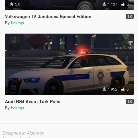
5.0
1 137
6
Volkswagen T5 Jandarma Special Edition
1.0
By
hckrspr
1 952
6
Audi RS4 Avant Türk Polisi
1.0
By
hckrspr
Designed in Alderney