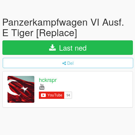
Panzerkampfwagen VI Ausf.
E Tiger [Replace]
Last ned
Del
hckrspr