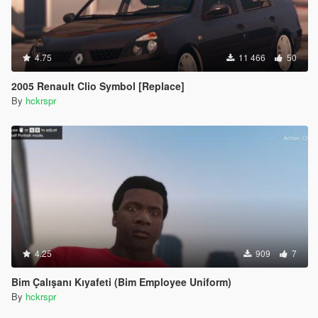
4.75
11 466
50
2005 Renault Clio Symbol [Replace]
By
hckrspr
4.25
909
7
Bim Çalışanı Kıyafeti (Bim Employee Uniform)
By
hckrspr