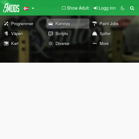
Show Adult
Logg inn
Programmer
Kjøretøy
Paint Jobs
Våpen
Scripts
Spiller
Kart
Diverse
More