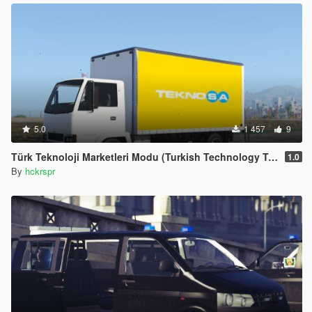
5.0
1 457
9
Türk Teknoloji Marketleri Modu (Turkish Technology Truck Skins)
1.0
By
hckrspr