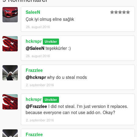
SaleeN
Çok iyi olmuş eline sağlık
26. august 2016
hckrspr
Utvikler
@SaleeN
teşekkürler :)
26. august 2016
Frazzlee
@hckrspr
why do u steal mods
2. september 2016
hckrspr
Utvikler
@Frazzlee
I did not steal. I'm just version it replaces.
because everyone can not use add-on. Okay?
2. september 2016
Frazzlee