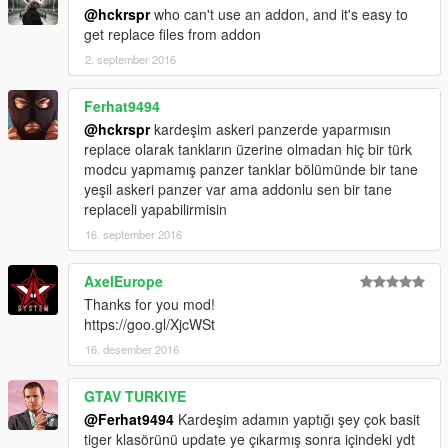
@hckrspr
who can't use an addon, and it's easy to
get replace files from addon
2. september 2016
Ferhat9494
@hckrspr
kardeşim askeri panzerde yaparmısın
replace olarak tankların üzerine olmadan hiç bir türk
modcu yapmamış panzer tanklar bölümünde bir tane
yeşil askeri panzer var ama addonlu sen bir tane
replaceli yapabilirmisin
16. september 2016
AxelEurope
Thanks for you mod!
https://goo.gl/XjcWSt
16. desember 2016
GTAV TURKIYE
@Ferhat9494
Kardeşim adamın yaptığı şey çok basit
tiger klasörünü update ye çıkarmış sonra içindeki ydt