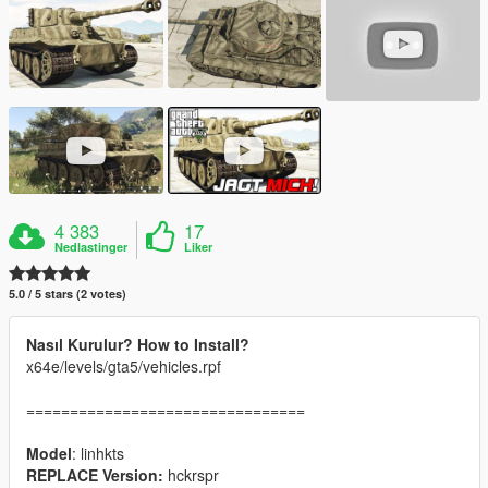
4 383
17
Nedlastinger
Liker
5.0 / 5 stars (2 votes)
Nasıl Kurulur? How to Install?
x64e/levels/gta5/vehicles.rpf
================================
Model
: linhkts
REPLACE Version:
hckrspr