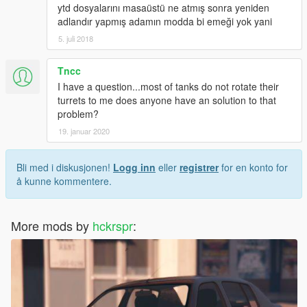
ytd dosyalarını masaüstü ne atmış sonra yeniden
adlandır yapmış adamın modda bi emeği yok yani
5. juli 2018
Tncc
I have a question...most of tanks do not rotate their
turrets to me does anyone have an solution to that
problem?
19. januar 2020
Bli med i diskusjonen!
Logg inn
eller
registrer
for en konto for
å kunne kommentere.
More mods by
hckrspr
: