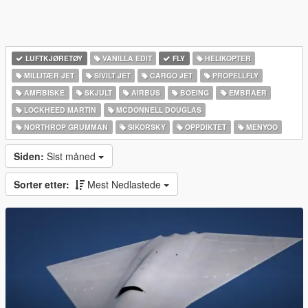
LUFTKJØRETØY
VANILLA EDIT
FLY
HELIKOPTER
MILLITÆR JET
SIVILT JET
CARGO JET
PROPELLFLY
AMFIBISKE
SKJULT
AIRBUS
BOEING
EMBRAER
LOCKHEED MARTIN
MCDONNELL DOUGLAS
NORTHROP GRUMMAN
SIKORSKY
OPPDIKTET
MENYOO
Siden:
Sist måned
Sorter etter:
Mest Nedlastede