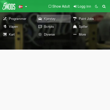
Show Adult
Logg inn
Programmer
Kjøretøy
Paint Jobs
Våpen
Scripts
Spiller
Kart
Diverse
More