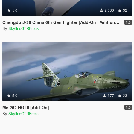
5.0
2 036
32
Chengdu J-36 China 6th Gen Fighter [Add-On | VehFuncs V]
1.0
By
SkylineGTRFreak
5.0
677
23
Me 262 HG III [Add-On]
1.0
By
SkylineGTRFreak