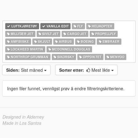
LUFTKJØRETØY
VANILLA EDIT
FLY
HELIKOPTER
MILLITÆR JET
SIVILT JET
CARGO JET
PROPELLFLY
AMFIBISKE
SKJULT
AIRBUS
BOEING
EMBRAER
LOCKHEED MARTIN
MCDONNELL DOUGLAS
NORTHROP GRUMMAN
SIKORSKY
OPPDIKTET
MENYOO
Siden:
Sist måned
Sorter etter:
Mest likte
Ingen filer funnet, vennligst prøv å endre filtreringskriteriene.
Designed in Alderney
Made in Los Santos