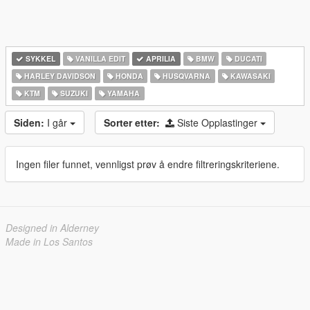
SYKKEL
VANILLA EDIT
APRILIA
BMW
DUCATI
HARLEY DAVIDSON
HONDA
HUSQVARNA
KAWASAKI
KTM
SUZUKI
YAMAHA
Siden:
I går
Sorter etter:
Siste Opplastinger
Ingen filer funnet, vennligst prøv å endre filtreringskriteriene.
Designed in Alderney
Made in Los Santos