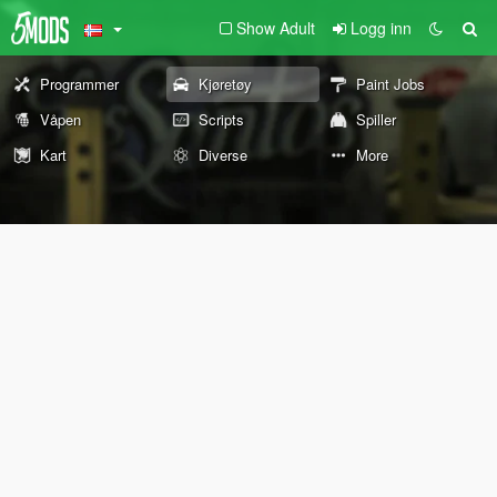
Show Adult
Logg inn
Programmer
Kjøretøy
Paint Jobs
Våpen
Scripts
Spiller
Kart
Diverse
More