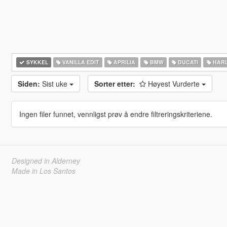
SYKKEL
VANILLA EDIT
APRILIA
BMW
DUCATI
HARL
Siden:
Sist uke
Sorter etter:
Høyest Vurderte
Ingen filer funnet, vennligst prøv å endre filtreringskriteriene.
Designed in Alderney
Made in Los Santos