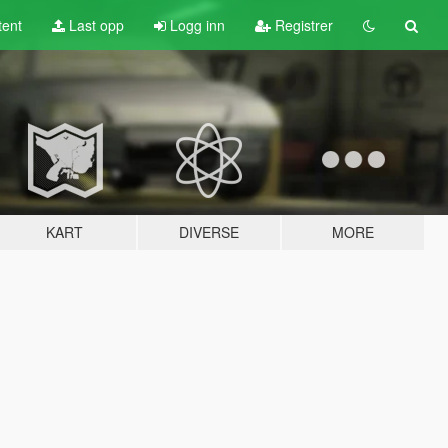
tent
Last opp
Logg inn
Registrer
KART
DIVERSE
MORE