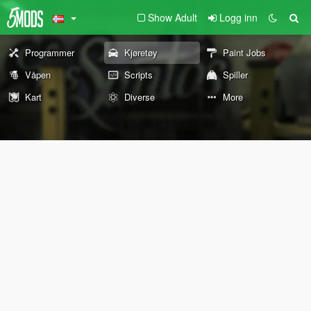
Show Adult
Logg inn
Programmer
Kjøretøy
Paint Jobs
Våpen
Scripts
Spiller
Kart
Diverse
More