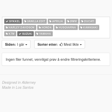
SYKKEL
VANILLA EDIT
APRILIA
BMW
DUCATI
HARLEY DAVIDSON
HONDA
HUSQVARNA
KAWASAKI
KTM
SUZUKI
YAMAHA
Siden:
I går
Sorter etter:
Mest likte
Ingen filer funnet, vennligst prøv å endre filtreringskriteriene.
Designed in Alderney
Made in Los Santos