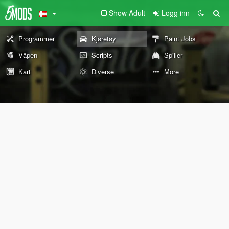
Show Adult
Logg inn
Programmer
Kjøretøy
Paint Jobs
Våpen
Scripts
Spiller
Kart
Diverse
More