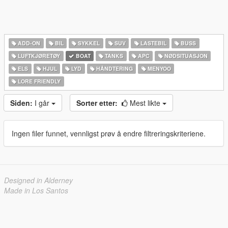
ADD-ON
BIL
SYKKEL
SUV
LASTEBIL
BUSS
LUFTKJØRETØY
BOAT
TANKS
APC
NØDSITUASJON
ELS
HJUL
LYD
HÅNDTERING
MENYOO
LORE FRIENDLY
Siden:
I går
Sorter etter:
Mest likte
Ingen filer funnet, vennligst prøv å endre filtreringskriteriene.
Designed in Alderney
Made in Los Santos