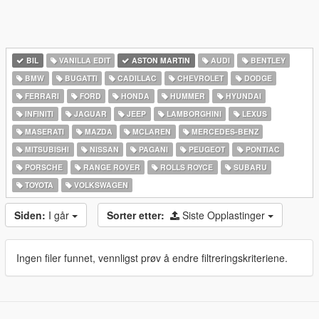
BIL
VANILLA EDIT
ASTON MARTIN
AUDI
BENTLEY
BMW
BUGATTI
CADILLAC
CHEVROLET
DODGE
FERRARI
FORD
HONDA
HUMMER
HYUNDAI
INFINITI
JAGUAR
JEEP
LAMBORGHINI
LEXUS
MASERATI
MAZDA
MCLAREN
MERCEDES-BENZ
MITSUBISHI
NISSAN
PAGANI
PEUGEOT
PONTIAC
PORSCHE
RANGE ROVER
ROLLS ROYCE
SUBARU
TOYOTA
VOLKSWAGEN
Siden:
I går
Sorter etter:
Siste Opplastinger
Ingen filer funnet, vennligst prøv å endre filtreringskriteriene.