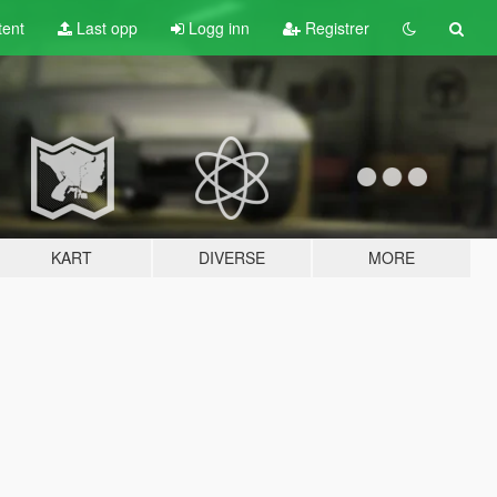
tent
Last opp
Logg inn
Registrer
KART
DIVERSE
MORE