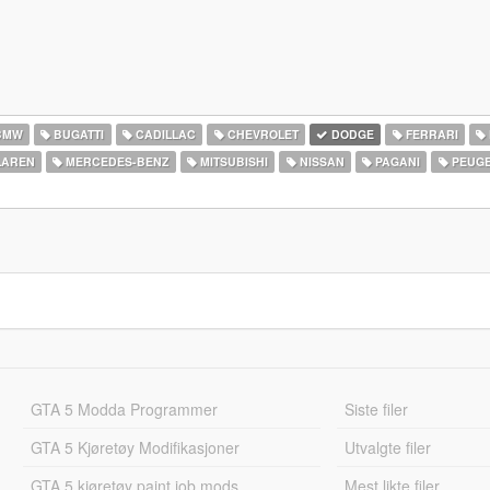
BMW
BUGATTI
CADILLAC
CHEVROLET
DODGE
FERRARI
AREN
MERCEDES-BENZ
MITSUBISHI
NISSAN
PAGANI
PEUG
GTA 5 Modda Programmer
Siste filer
GTA 5 Kjøretøy Modifikasjoner
Utvalgte filer
GTA 5 kjøretøy paint job mods
Mest likte filer