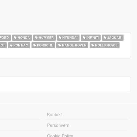
FORD
HONDA
HUMMER
HYUNDAI
INFINITI
JAGUAR
EOT
PONTIAC
PORSCHE
RANGE ROVER
ROLLS ROYCE
Kontakt
Personvern
Cookie Policy