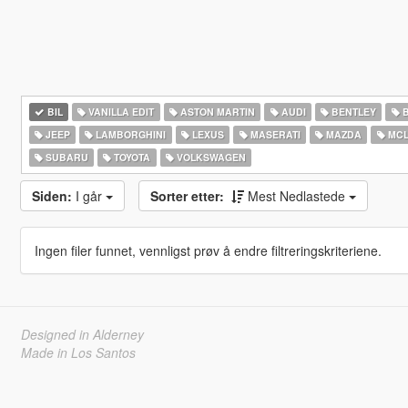
BIL
VANILLA EDIT
ASTON MARTIN
AUDI
BENTLEY
JEEP
LAMBORGHINI
LEXUS
MASERATI
MAZDA
MCL
SUBARU
TOYOTA
VOLKSWAGEN
Siden:
I går
Sorter etter:
Mest Nedlastede
Ingen filer funnet, vennligst prøv å endre filtreringskriteriene.
Designed in Alderney
Made in Los Santos