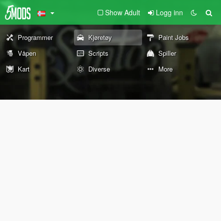
Show Adult
Logg inn
Programmer
Kjøretøy
Paint Jobs
Våpen
Scripts
Spiller
Kart
Diverse
More