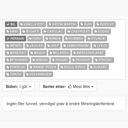
BIL
VANILLA EDIT
ASTON MARTIN
AUDI
BENTLEY
BMW
BUGATTI
CADILLAC
CHEVROLET
DODGE
FERRARI
FORD
HONDA
HUMMER
HYUNDAI
INFINITI
JAGUAR
JEEP
LAMBORGHINI
LEXUS
MASERATI
MAZDA
MCLAREN
MERCEDES-BENZ
MITSUBISHI
NISSAN
PAGANI
PEUGEOT
PONTIAC
PORSCHE
RANGE ROVER
ROLLS ROYCE
SUBARU
TOYOTA
VOLKSWAGEN
Siden:
I går
Sorter etter:
Mest likte
Ingen filer funnet, vennligst prøv å endre filtreringskriteriene.