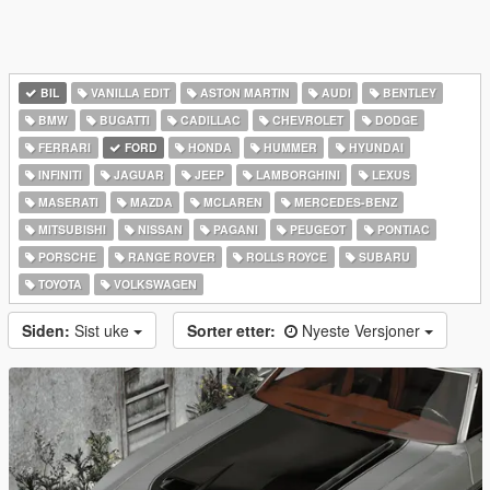
BIL
VANILLA EDIT
ASTON MARTIN
AUDI
BENTLEY
BMW
BUGATTI
CADILLAC
CHEVROLET
DODGE
FERRARI
FORD
HONDA
HUMMER
HYUNDAI
INFINITI
JAGUAR
JEEP
LAMBORGHINI
LEXUS
MASERATI
MAZDA
MCLAREN
MERCEDES-BENZ
MITSUBISHI
NISSAN
PAGANI
PEUGEOT
PONTIAC
PORSCHE
RANGE ROVER
ROLLS ROYCE
SUBARU
TOYOTA
VOLKSWAGEN
Siden:
Sist uke
Sorter etter:
Nyeste Versjoner