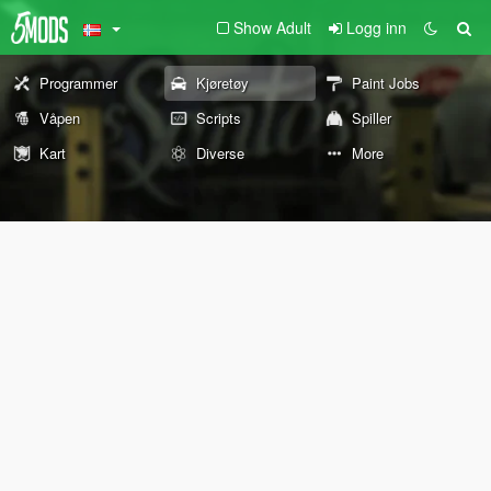
Show Adult
Logg inn
Programmer
Kjøretøy
Paint Jobs
Våpen
Scripts
Spiller
Kart
Diverse
More