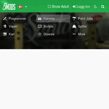
Show Adult
Logg inn
Programmer
Kjøretøy
Paint Jobs
Våpen
Scripts
Spiller
Kart
Diverse
More