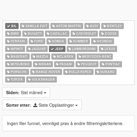
BIL
VANILLA EDIT
ASTON MARTIN
AUDI
BENTLEY
BMW
BUGATTI
CADILLAC
CHEVROLET
DODGE
FERRARI
FORD
HONDA
HUMMER
HYUNDAI
INFINITI
JAGUAR
JEEP
LAMBORGHINI
LEXUS
MASERATI
MAZDA
MCLAREN
MERCEDES-BENZ
MITSUBISHI
NISSAN
PAGANI
PEUGEOT
PONTIAC
PORSCHE
RANGE ROVER
ROLLS ROYCE
SUBARU
TOYOTA
VOLKSWAGEN
Siden:
Sist måned
Sorter etter:
Siste Opplastinger
Ingen filer funnet, vennligst prøv å endre filtreringskriteriene.