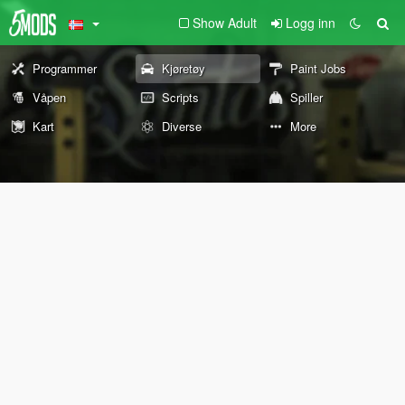
Show Adult
Logg inn
Programmer
Kjøretøy
Paint Jobs
Våpen
Scripts
Spiller
Kart
Diverse
More