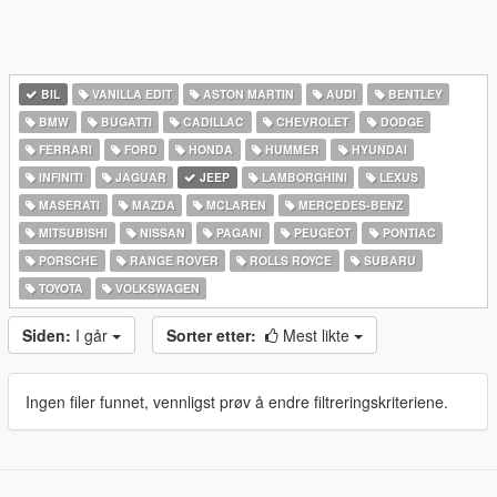
BIL
VANILLA EDIT
ASTON MARTIN
AUDI
BENTLEY
BMW
BUGATTI
CADILLAC
CHEVROLET
DODGE
FERRARI
FORD
HONDA
HUMMER
HYUNDAI
INFINITI
JAGUAR
JEEP
LAMBORGHINI
LEXUS
MASERATI
MAZDA
MCLAREN
MERCEDES-BENZ
MITSUBISHI
NISSAN
PAGANI
PEUGEOT
PONTIAC
PORSCHE
RANGE ROVER
ROLLS ROYCE
SUBARU
TOYOTA
VOLKSWAGEN
Siden:
I går
Sorter etter:
Mest likte
Ingen filer funnet, vennligst prøv å endre filtreringskriteriene.