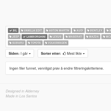
BIL
VANILLA EDIT
ASTON MARTIN
AUDI
BENTLEY
JEEP
LAMBORGHINI
LEXUS
MASERATI
MAZDA
MC
SUBARU
TOYOTA
VOLKSWAGEN
Siden:
I går
Sorter etter:
Mest likte
Ingen filer funnet, vennligst prøv å endre filtreringskriteriene.
Designed in Alderney
Made in Los Santos