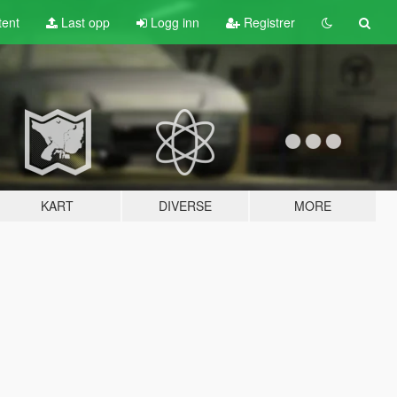
tent
Last opp
Logg inn
Registrer
KART
DIVERSE
MORE