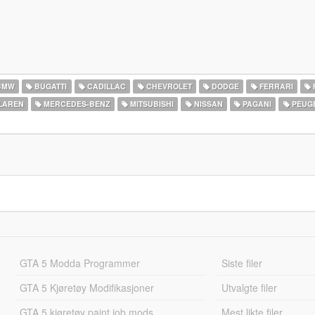
BMW
BUGATTI
CADILLAC
CHEVROLET
DODGE
FERRARI
LAREN
MERCEDES-BENZ
MITSUBISHI
NISSAN
PAGANI
PEUG
GTA 5 Modda Programmer
Siste filer
GTA 5 Kjøretøy Modifikasjoner
Utvalgte filer
GTA 5 kjøretøy paint job mods
Mest likte filer