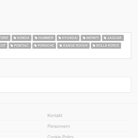
FORD
HONDA
HUMMER
HYUNDAI
INFINITI
JAGUAR
EOT
PONTIAC
PORSCHE
RANGE ROVER
ROLLS ROYCE
Kontakt
Personvern
Cookie Policy