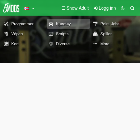
Show Adult
Logg inn
Programmer
Kjøretøy
Paint Jobs
Våpen
Scripts
Spiller
Kart
Diverse
More