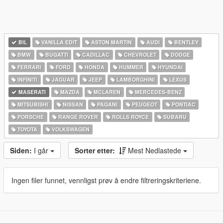
BIL
VANILLA EDIT
ASTON MARTIN
AUDI
BENTLEY
BMW
BUGATTI
CADILLAC
CHEVROLET
DODGE
FERRARI
FORD
HONDA
HUMMER
HYUNDAI
INFINITI
JAGUAR
JEEP
LAMBORGHINI
LEXUS
MASERATI
MAZDA
MCLAREN
MERCEDES-BENZ
MITSUBISHI
NISSAN
PAGANI
PEUGEOT
PONTIAC
PORSCHE
RANGE ROVER
ROLLS ROYCE
SUBARU
TOYOTA
VOLKSWAGEN
Siden:
I går
Sorter etter:
Mest Nedlastede
Ingen filer funnet, vennligst prøv å endre filtreringskriteriene.