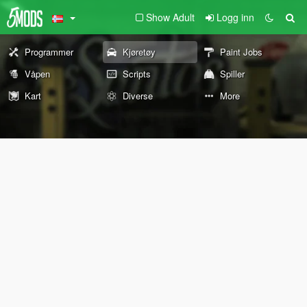
Show Adult
Logg inn
Programmer
Kjøretøy
Paint Jobs
Våpen
Scripts
Spiller
Kart
Diverse
More