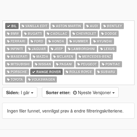
BIL
VANILLA EDIT
ASTON MARTIN
AUDI
BENTLEY
BMW
BUGATTI
CADILLAC
CHEVROLET
DODGE
FERRARI
FORD
HONDA
HUMMER
HYUNDAI
INFINITI
JAGUAR
JEEP
LAMBORGHINI
LEXUS
MASERATI
MAZDA
MCLAREN
MERCEDES-BENZ
MITSUBISHI
NISSAN
PAGANI
PEUGEOT
PONTIAC
PORSCHE
RANGE ROVER
ROLLS ROYCE
SUBARU
TOYOTA
VOLKSWAGEN
Siden:
I går
Sorter etter:
Nyeste Versjoner
Ingen filer funnet, vennligst prøv å endre filtreringskriteriene.