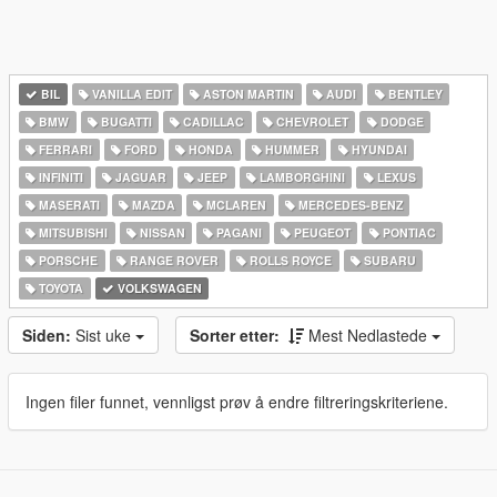
BIL
VANILLA EDIT
ASTON MARTIN
AUDI
BENTLEY
BMW
BUGATTI
CADILLAC
CHEVROLET
DODGE
FERRARI
FORD
HONDA
HUMMER
HYUNDAI
INFINITI
JAGUAR
JEEP
LAMBORGHINI
LEXUS
MASERATI
MAZDA
MCLAREN
MERCEDES-BENZ
MITSUBISHI
NISSAN
PAGANI
PEUGEOT
PONTIAC
PORSCHE
RANGE ROVER
ROLLS ROYCE
SUBARU
TOYOTA
VOLKSWAGEN
Siden:
Sist uke
Sorter etter:
Mest Nedlastede
Ingen filer funnet, vennligst prøv å endre filtreringskriteriene.