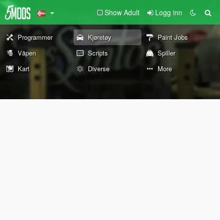
Show Adult
Logg inn
Programmer
Kjøretøy
Paint Jobs
Våpen
Scripts
Spiller
Kart
Diverse
More