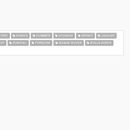
FORD
HONDA
HUMMER
HYUNDAI
INFINITI
JAGUAR
EOT
PONTIAC
PORSCHE
RANGE ROVER
ROLLS ROYCE