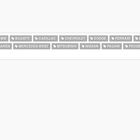
BMW
BUGATTI
CADILLAC
CHEVROLET
DODGE
FERRARI
AREN
MERCEDES-BENZ
MITSUBISHI
NISSAN
PAGANI
PEUG