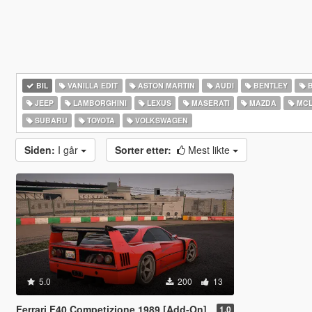
BIL
VANILLA EDIT
ASTON MARTIN
AUDI
BENTLEY
JEEP
LAMBORGHINI
LEXUS
MASERATI
MAZDA
MCL
SUBARU
TOYOTA
VOLKSWAGEN
Siden:
I går
Sorter etter:
Mest likte
5.0
200
13
Ferrari F40 Competizione 1989 [Add-On]
1.0