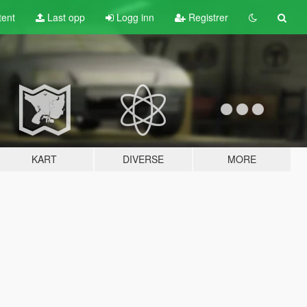
tent
Last opp
Logg inn
Registrer
KART
DIVERSE
MORE