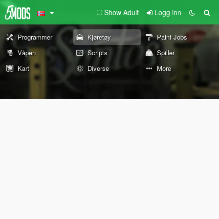
Show Adult
Logg inn
Programmer
Kjøretøy
Paint Jobs
Våpen
Scripts
Spiller
Kart
Diverse
More