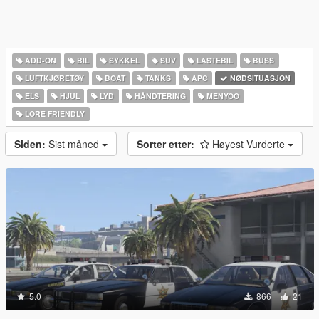
ADD-ON
BIL
SYKKEL
SUV
LASTEBIL
BUSS
LUFTKJØRETØY
BOAT
TANKS
APC
NØDSITUASJON
ELS
HJUL
LYD
HÅNDTERING
MENYOO
LORE FRIENDLY
Siden:
Sist måned
Sorter etter:
Høyest Vurderte
5.0
866
21