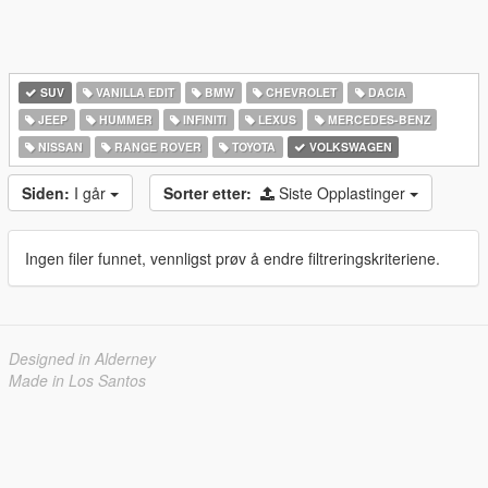
SUV
VANILLA EDIT
BMW
CHEVROLET
DACIA
JEEP
HUMMER
INFINITI
LEXUS
MERCEDES-BENZ
NISSAN
RANGE ROVER
TOYOTA
VOLKSWAGEN
Siden:
I går
Sorter etter:
Siste Opplastinger
Ingen filer funnet, vennligst prøv å endre filtreringskriteriene.
Designed in Alderney
Made in Los Santos