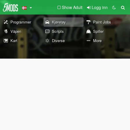
Show Adult
Logg inn
Programmer
Kjøretøy
Paint Jobs
Våpen
Scripts
Spiller
Kart
Diverse
More