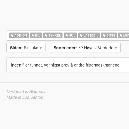
ADD-ON
BIL
SYKKEL
SUV
LASTEBIL
BUSS
LUF
Siden:
Sist uke
Sorter etter:
Høyest Vurderte
Ingen filer funnet, vennligst prøv å endre filtreringskriteriene.
Designed in Alderney
Made in Los Santos