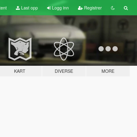
tent
Last opp
Logg inn
Registrer
KART
DIVERSE
MORE