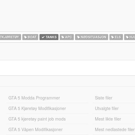
TKJØRETØY
BOAT
TANKS
APC
NØDSITUASJON
ELS
HJ
GTA 5 Modda Programmer
Siste filer
GTA 5 Kjøretøy Modifikasjoner
Utvalgte filer
GTA 5 kjøretøy paint job mods
Mest likte filer
GTA 5 Våpen Modifikasjoner
Mest nedlastede filer