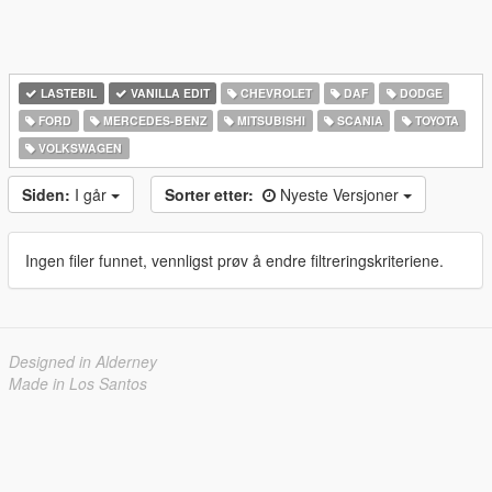
LASTEBIL
VANILLA EDIT
CHEVROLET
DAF
DODGE
FORD
MERCEDES-BENZ
MITSUBISHI
SCANIA
TOYOTA
VOLKSWAGEN
Siden:
I går
Sorter etter:
Nyeste Versjoner
Ingen filer funnet, vennligst prøv å endre filtreringskriteriene.
Designed in Alderney
Made in Los Santos