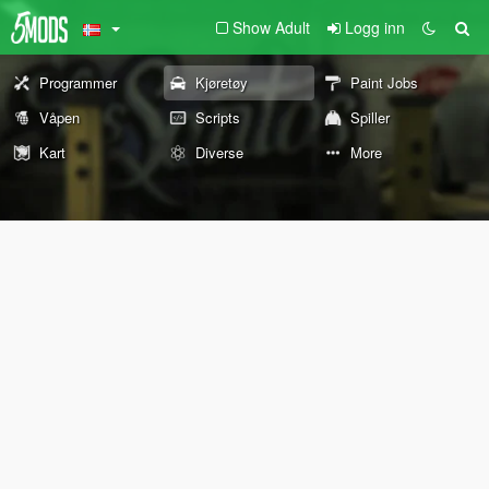
Show Adult
Logg inn
Programmer
Kjøretøy
Paint Jobs
Våpen
Scripts
Spiller
Kart
Diverse
More