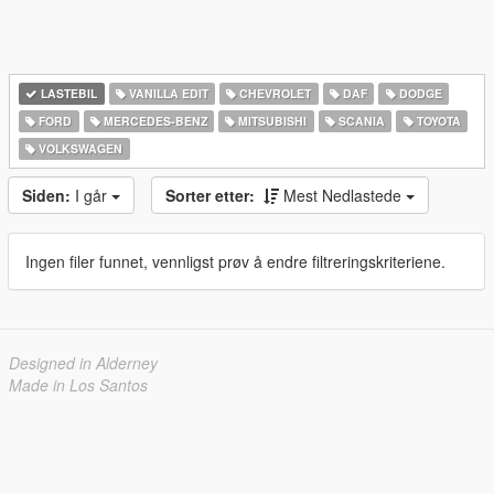
LASTEBIL
VANILLA EDIT
CHEVROLET
DAF
DODGE
FORD
MERCEDES-BENZ
MITSUBISHI
SCANIA
TOYOTA
VOLKSWAGEN
Siden:
I går
Sorter etter:
Mest Nedlastede
Ingen filer funnet, vennligst prøv å endre filtreringskriteriene.
Designed in Alderney
Made in Los Santos