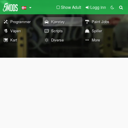
Show Adult
Logg inn
Programmer
Kjøretøy
Paint Jobs
Våpen
Scripts
Spiller
Kart
Diverse
More