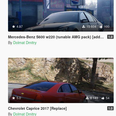
4.97
15 604
100
Mercedes-Benz S600 w220 (tunable AMG pack) [add-on]
1.0
By
Dolmat Dmitry
5.0
8 143
54
Chevrolet Caprice 2017 [Replace]
1.0
By
Dolmat Dmitry