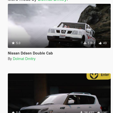
5.0
5 861
49
Nissan Ddsen Double Cab
By
Dolmat Dmitry
5.0
26 427
196