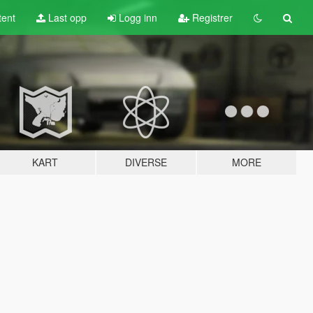
tent
Last opp
Logg inn
Registrer
KART
DIVERSE
MORE