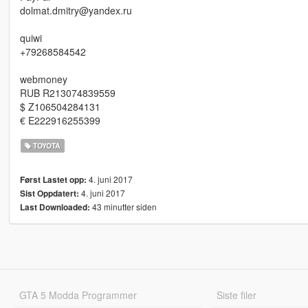
dolmat.dmitry@yandex.ru
quiwi
+79268584542
webmoney
RUB R213074839559
$ Z106504284131
€ E222916255399
TOYOTA
4. juni 2017
Først Lastet opp:
4. juni 2017
Sist Oppdatert:
43 minutter siden
Last Downloaded:
GTA 5 Modda Programmer
Siste filer