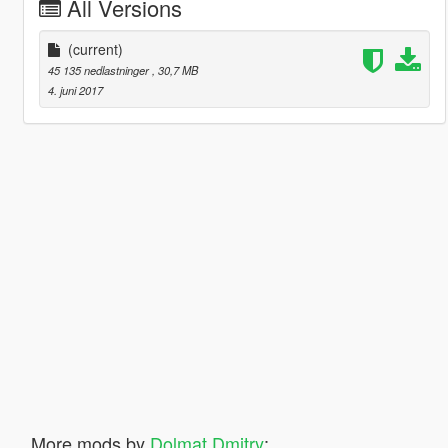
All Versions
(current)
45 135 nedlastninger
, 30,7 MB
4. juni 2017
More mods by
Dolmat Dmitry
: