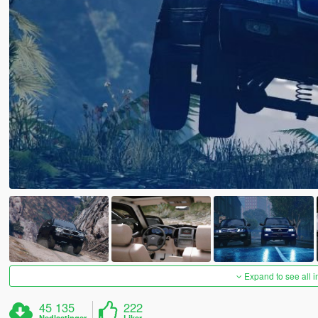
Expand to see all 
45 135
222
Nedlastinger
Liker