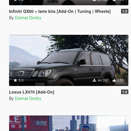
Infiniti QX80 + larte kits [Add-On | Tuning | Wheels]
1.0
By
Dolmat Dmitry
5.0
44 397
151
Lexus LX470 [Add-On]
1.0
By
Dolmat Dmitry