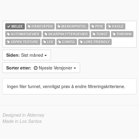
MELEE
HÅNDVÅPEN
MASKINPISTOL
PDW
HAGLE
AUTOMATGEVÆR
SKARPSKYTTERGEVÆR
TUNGT
THROWN
VÅPEN TEXTURE
LYD
CONFIG
LORE FRIENDLY
Siden:
Sist måned
Sorter etter:
Nyeste Versjoner
Ingen filer funnet, vennligst prøv å endre filtreringskriteriene.
Designed in Alderney
Made in Los Santos