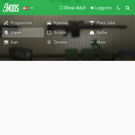
Show Adult
Logg inn
Programmer
Kjøretøy
Paint Jobs
Våpen
Scripts
Spiller
Kart
Diverse
More