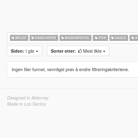
MELEE
HÅNDVÅPEN
MASKINPISTOL
PDW
HAGLE
A
Siden:
I går
Sorter etter:
Mest likte
Ingen filer funnet, vennligst prøv å endre filtreringskriteriene.
Designed in Alderney
Made in Los Santos