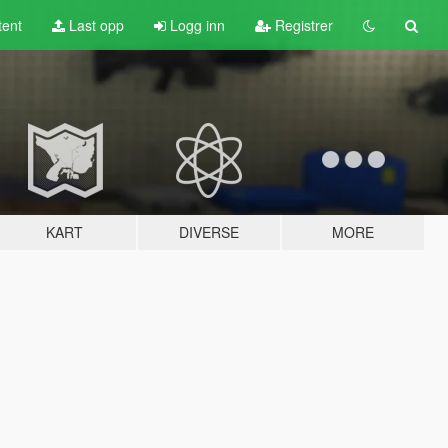
tent
Last opp
Logg inn
Registrer
KART
DIVERSE
MORE