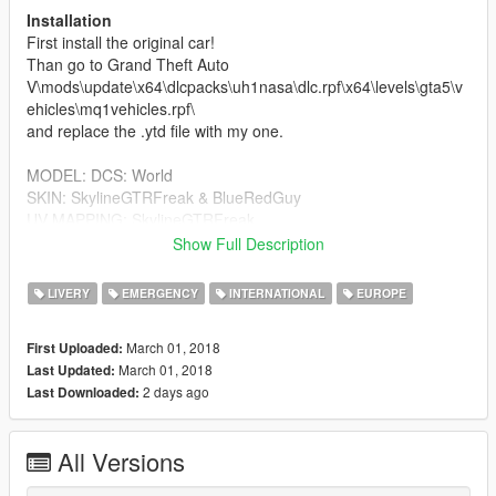
Installation
First install the original car!
Than go to Grand Theft Auto
V\mods\update\x64\dlcpacks\uh1nasa\dlc.rpf\x64\levels\gta5\v
ehicles\mq1vehicles.rpf\
and replace the .ytd file with my one.
MODEL: DCS: World
SKIN: SkylineGTRFreak & BlueRedGuy
UV MAPPING: SkylineGTRFreak
SCREENSHOTS: BlueRedGuy
Show Full Description
I hope you enjoy
LIVERY
EMERGENCY
INTERNATIONAL
EUROPE
Nutzungsbedingungen/Terms of Use
March 01, 2018
First Uploaded:
March 01, 2018
Last Updated:
Deutsch:
2 days ago
Last Downloaded:
Gültigkeitsdatum: 26.03.2018
All Versions
§1: Mit dem Download dieses Produktes stimmen sie den
folgenden Nutzungsbedingungen automatisch zu.