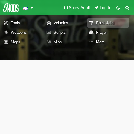
Show Adult
Log In
Tools
Vehicles
Paint Jobs
Weapons
Scripts
Player
Maps
Misc
More