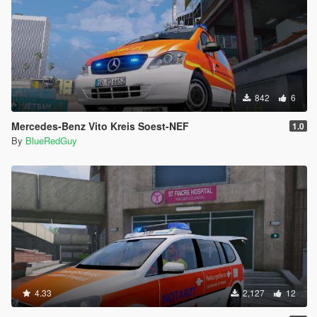
842
6
Mercedes-Benz Vito Kreis Soest-NEF
1.0
By
BlueRedGuy
4.33
2,127
12