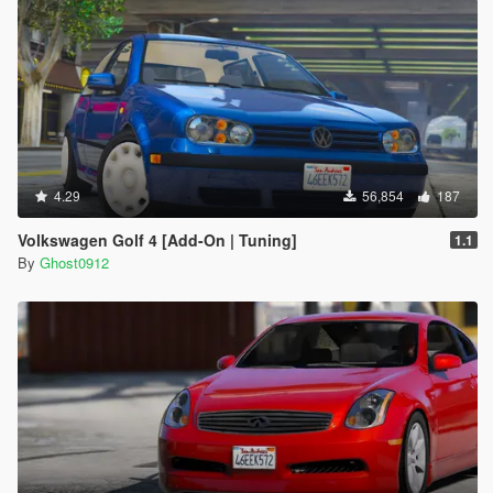
4.29
56,854
187
Volkswagen Golf 4 [Add-On | Tuning]
1.1
By
Ghost0912