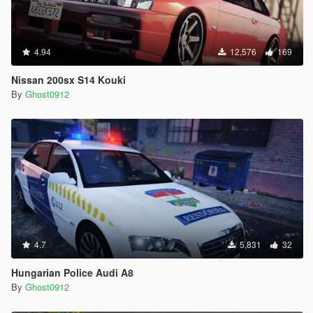
4.94
12,576
169
Nissan 200sx S14 Kouki
By
Ghost0912
4.7
5,831
32
Hungarian Police Audi A8
By
Ghost0912