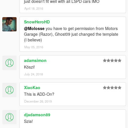
just doesn't fit well with all LSPD cars IMO
April 18, 2016
SnowHeroHD
@Molosse
you have to get permission from Motors
Garage (Razor), Ghost09 just changed the template
(I believe)
May 05, 2016
adamsimon
Köszi!
July 24, 2018
XiaoKao
This is ADD-On?
December 26, 2019
djadamson89
Szia!