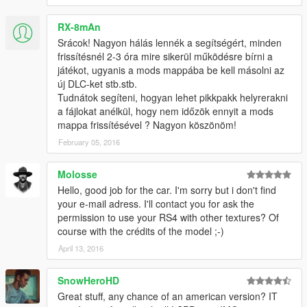
RX-8mAn
Srácok! Nagyon hálás lennék a segítségért, minden
frissítésnél 2-3 óra mire sikerül működésre bírni a
játékot, ugyanis a mods mappába be kell másolni az
új DLC-ket stb.stb.
Tudnátok segíteni, hogyan lehet pikkpakk helyrerakni
a fájlokat anélkül, hogy nem időzök ennyit a mods
mappa frissítésével ? Nagyon köszönöm!
February 05, 2016
Molosse
Hello, good job for the car. I'm sorry but i don't find
your e-mail adress. I'll contact you for ask the
permission to use your RS4 with other textures? Of
course with the crédits of the model ;-)
April 13, 2016
SnowHeroHD
Great stuff, any chance of an american version? IT