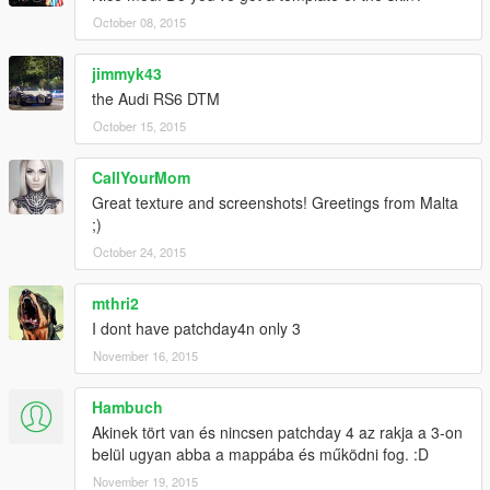
October 08, 2015
jimmyk43
the Audi RS6 DTM
October 15, 2015
CallYourMom
Great texture and screenshots! Greetings from Malta
;)
October 24, 2015
mthri2
I dont have patchday4n only 3
November 16, 2015
Hambuch
Akinek tört van és nincsen patchday 4 az rakja a 3-on
belül ugyan abba a mappába és működni fog. :D
November 19, 2015