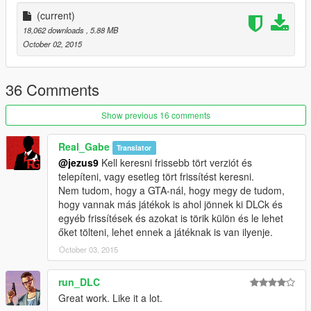
(current)
18,062 downloads
, 5.88 MB
October 02, 2015
36 Comments
Show previous 16 comments
Real_Gabe
Translator
@jezus9
Kell keresni frissebb tört verziót és
telepíteni, vagy esetleg tört frissítést keresni.
Nem tudom, hogy a GTA-nál, hogy megy de tudom,
hogy vannak más játékok is ahol jönnek ki DLCk és
egyéb frissítések és azokat is törik külön és le lehet
őket tölteni, lehet ennek a játéknak is van ilyenje.
October 03, 2015
run_DLC
Great work. Like it a lot.