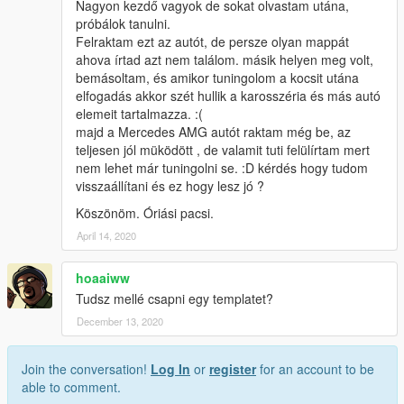
Nagyon kezdő vagyok de sokat olvastam utána,
próbálok tanulni.
Felraktam ezt az autót, de persze olyan mappát
ahova írtad azt nem találom. másik helyen meg volt,
bemásoltam, és amikor tuningolom a kocsit utána
elfogadás akkor szét hullik a karosszéria és más autó
elemeit tartalmazza. :(
majd a Mercedes AMG autót raktam még be, az
teljesen jól müködött , de valamit tuti felülírtam mert
nem lehet már tuningolni se. :D kérdés hogy tudom
visszaállítani és ez hogy lesz jó ?
Köszönöm. Óriási pacsi.
April 14, 2020
hoaaiww
Tudsz mellé csapni egy templatet?
December 13, 2020
Join the conversation!
Log In
or
register
for an account to be
able to comment.