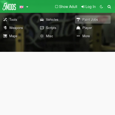
Show Adult
Log In
Tools
Vehicles
Paint Jobs
Weapons
Scripts
Player
Maps
Misc
More