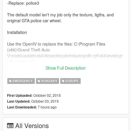
-Replace: police3
The default model isn't my job only the texture, ligths, and
original GTA police car wheel.
Installation
Use the OpenIV to replace the files: C:\Program Files
(x86)\Grand Theft Auto
V\mods\update\x64\dlcpacks\patchday4ng\dlc.rpf\x64\levels\gt
a5\vehicles.rpf
Show Full Description
Sorry for my English.
EMERGENCY
HUNGARY
EUROPE
October 02, 2015
First Uploaded:
October 03, 2015
Last Updated:
7 hours ago
Last Downloaded:
All Versions