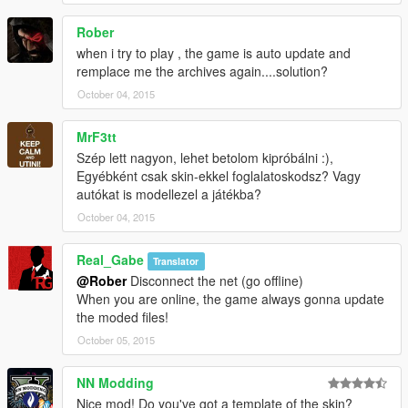
Rober
when i try to play , the game is auto update and
remplace me the archives again....solution?
October 04, 2015
MrF3tt
Szép lett nagyon, lehet betolom kipróbálni :),
Egyébként csak skin-ekkel foglalatoskodsz? Vagy
autókat is modellezel a játékba?
October 04, 2015
Real_Gabe
Translator
@Rober
Disconnect the net (go offline)
When you are online, the game always gonna update
the moded files!
October 05, 2015
NN Modding
Nice mod! Do you've got a template of the skin?