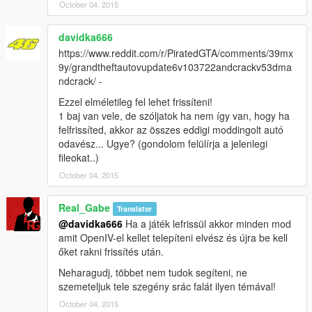
October 04, 2015
davidka666
https://www.reddit.com/r/PiratedGTA/comments/39mx
9y/grandtheftautovupdate6v103722andcrackv53dma
ndcrack/ -
Ezzel elméletileg fel lehet frissíteni!
1 baj van vele, de szóljatok ha nem így van, hogy ha
felfrissíted, akkor az összes eddigi moddingolt autó
odavész... Ugye? (gondolom felülírja a jelenlegi
fileokat..)
October 04, 2015
Real_Gabe
Translator
@davidka666
Ha a játék lefrissül akkor minden mod
amit OpenIV-el kellet telepíteni elvész és újra be kell
őket rakni frissítés után.
Neharagudj, többet nem tudok segíteni, ne
szemeteljuk tele szegény srác falát ilyen témával!
October 04, 2015